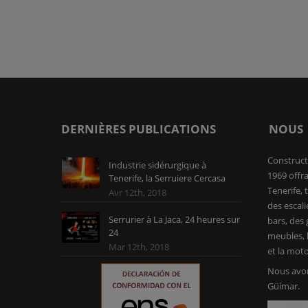
DERNIÈRES PUBLICATIONS
NOUS
Construct
Industrie sidérurgique à
1969 offra
Tenerife, la Serruiere Cercasa
Tenerife, 
Avr 12th, 2018
des escali
Serrurier à La Jaca, 24 heures sur
bars, des g
24
meubles, l
Mar 12th, 2018
et la moto
Nous avon
Güímar.