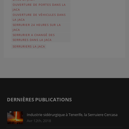
OUVERTURE DE PORTES DANS LA
JACA
OUVERTURE DE VÉHICULES DANS
LA JACA
SERRURIER 24 HEURES SUR LA
JACA
SERRURIER A CHANGÉ DES
SERRURES DANS LA JACA
SERRURIERS LA JACA
DERNIÈRES PUBLICATIONS
Industrie sidérurgique à Tenerife, la Serruiere Cercasa
Avr 12th, 2018