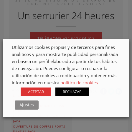
SI TU AS BESOIN UN SERRURIER
URGENT: APPELLE-NOUS!
Un serrurier 24 heures
TÉLÉPHONE +34 660 684 917
Utilizamos cookies propias y de terceros para fines
analíticos y para mostrarte publicidad personalizada
en base a un perfil elaborado a partir de tus hábitos
de navegación. Puedes configurar o rechazar la
utilización de cookies a continuación y obtener más
información en nuestra
política de cookies
.
TAGS DE PUBLICATION
ACEPTAR
RECHAZAR
PARTAGER
L'INSTALLATION DE SERRURES
DANS LA JACA
Ajustes
LE SERRURIER À DOMICILE DANS
LA JACA
LE SERRURIER URGENT DANS LA
JACA
OUVERTURE DE COFFRES-FORTS
DANS LA JACA