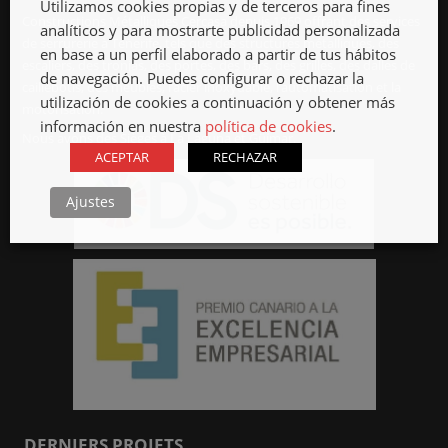
Utilizamos cookies propias y de terceros para fines
Constructions Métalliques Cercasa depuis 1969 offrant des services
analíticos y para mostrarte publicidad personalizada
de serrurerie à Tenerife, tels que des structures métalliques, des
en base a un perfil elaborado a partir de tus hábitos
escaliers, des tronjas, des portes, des bars, des grilles, des dalles de
de navegación. Puedes configurar o rechazar la
caillebotis, des meubles, l’acier inoxydable, l’automatisation et la
utilización de cookies a continuación y obtener más
motorisation.
información en nuestra
política de cookies
.
Nous avons des Sièges à La Laguna et Güímar.
ACEPTAR
RECHAZAR
Ajustes
DERNIERS PROJETS