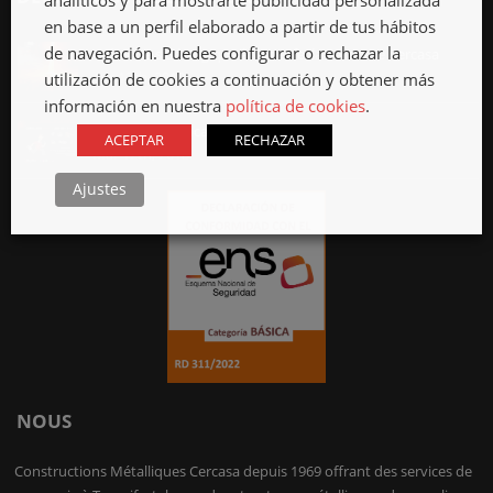
analíticos y para mostrarte publicidad personalizada
en base a un perfil elaborado a partir de tus hábitos
de navegación. Puedes configurar o rechazar la
Industrie sidérurgique à Tenerife, la Serruiere Cercasa
Avr 12th, 2018
utilización de cookies a continuación y obtener más
información en nuestra
política de cookies
.
Serrurier à La Jaca, 24 heures sur 24
ACEPTAR
RECHAZAR
Mar 12th, 2018
Ajustes
NOUS
Constructions Métalliques Cercasa depuis 1969 offrant des services de