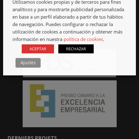
Utilizamos cookies propias y de terceros para fines
Constructions Métalliques Cercasa depuis 1969 offrant des services
analíticos y para mostrarte publicidad personalizada
de serrurerie à Tenerife, tels que des structures métalliques, des
en base a un perfil elaborado a partir de tus hábitos
escaliers, des tronjas, des portes, des bars, des grilles, des dalles de
de navegación. Puedes configurar o rechazar la
caillebotis, des meubles, l’acier inoxydable, l’automatisation et la
utilización de cookies a continuación y obtener más
motorisation.
información en nuestra
política de cookies
.
Nous avons des Sièges à La Laguna et Güímar.
ACEPTAR
RECHAZAR
Ajustes
DERNIERS PROJETS