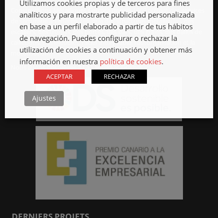
Utilizamos cookies propias y de terceros para fines
Constructions Métalliques Cercasa depuis 1969 offrant des services
analíticos y para mostrarte publicidad personalizada
de serrurerie à Tenerife, tels que des structures métalliques, des
en base a un perfil elaborado a partir de tus hábitos
escaliers, des tronjas, des portes, des bars, des grilles, des dalles de
de navegación. Puedes configurar o rechazar la
caillebotis, des meubles, l’acier inoxydable, l’automatisation et la
utilización de cookies a continuación y obtener más
motorisation.
información en nuestra
política de cookies
.
Nous avons des Sièges à La Laguna et Güímar.
ACEPTAR
RECHAZAR
Ajustes
DERNIERS PROJETS