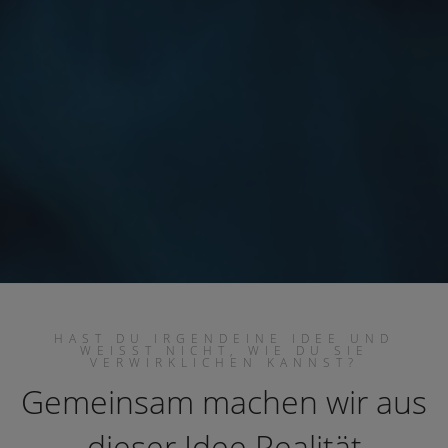
Fassaden
Tronjas
Sanierung von Häusern und Bauwerken
HAST DU IRGENDEINE IDEE UND
WEISST NICHT, WIE DU SIE
VERWIRKLICHEN KANNST?
Gemeinsam machen wir aus
dieser Idee Realität