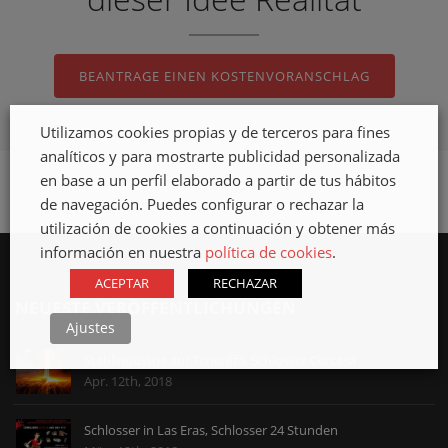
BEANTRAGE EINEN KOSTENVORANSCHLAG
Utilizamos cookies propias y de terceros para fines
analíticos y para mostrarte publicidad personalizada
en base a un perfil elaborado a partir de tus hábitos
de navegación. Puedes configurar o rechazar la
utilización de cookies a continuación y obtener más
información en nuestra
política de cookies
.
ACEPTAR
RECHAZAR
NEUESTE VERÖFFENTLICHUNGEN
Ajustes
Stahlindustrie auf Teneriffa, Schlosser Cercasa
Apr. 12th, 2018
Schlosser in Las Eras, Schlosser 24 Stunden