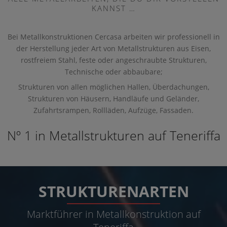
KANNST …
Bei Metallkonstruktionen Cercasa arbeiten wir professionell in
der Herstellung jeder Art von Metallstrukturen aus Eisen,
rostfreiem Stahl, feste oder angeschraubte Strukturen,
Technische oder abbaubare;
Strukturen von allen möglichen Hallen, Überdachungen,
Strukturen von Häusern, Handläufe und Geländer,
Zufahrtsrampen, Rollläden, Aufzüge, Fassaden.
Nº 1 in Metallstrukturen auf Teneriffa
STRUKTURENARTEN
Marktführer in Metallkonstruktion auf