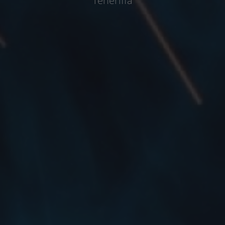
Teneriffa
Schiffe
Abdeckungen
Gehwege
Überdachungen
Zugangsrampen
Aufzüge