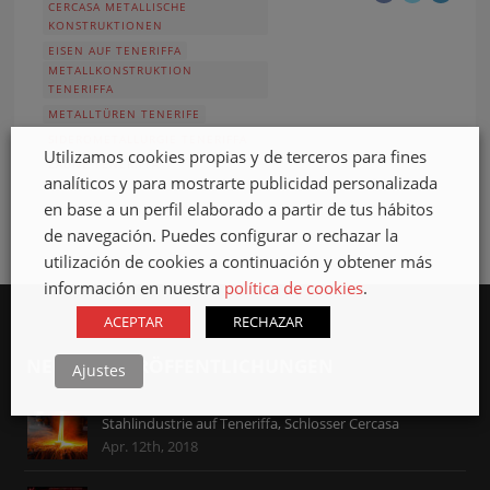
CERCASA METALLISCHE
KONSTRUKTIONEN
EISEN AUF TENERIFFA
METALLKONSTRUKTION
TENERIFFA
METALLTÜREN TENERIFE
SIDEROMETALLURGIE TENERIFFA
Utilizamos cookies propias y de terceros para fines
ZÄUNE TENERIFFA
analíticos y para mostrarte publicidad personalizada
en base a un perfil elaborado a partir de tus hábitos
de navegación. Puedes configurar o rechazar la
utilización de cookies a continuación y obtener más
información en nuestra
política de cookies
.
ACEPTAR
RECHAZAR
NEUESTE VERÖFFENTLICHUNGEN
Ajustes
Stahlindustrie auf Teneriffa, Schlosser Cercasa
Apr. 12th, 2018