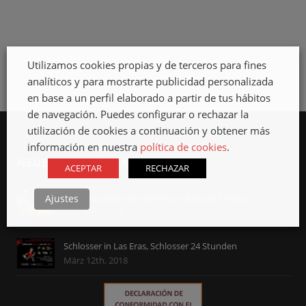
METALLISCHE
STRUKTUREN IN
DER P.I.R.S.
Utilizamos cookies propias y de terceros para fines
analíticos y para mostrarte publicidad personalizada
en base a un perfil elaborado a partir de tus hábitos
de navegación. Puedes configurar o rechazar la
utilización de cookies a continuación y obtener más
información en nuestra
política de cookies
.
NEUESTE VERÖFFENTLICHUNGEN
ACEPTAR
RECHAZAR
Stahlindustrie auf Teneriffa, Schlosser Cercasa
Ajustes
Apr. 12th, 2018
Schlosser in Las Eras, Schlosser 24 Stunden
März 12th, 2018