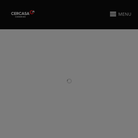
MENU
ÄHNLICHE PROJEKTE
ESCALERAS DE
PUERTAS
DISEÑO
METÁLICAS
PERSONALIZADO
REVESTIDAS DE
MADERA Y
CRISTAL