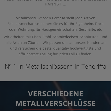
KANNST …
Metallkonstruktionen Cercasa stellt jede Art von
Schliessmechanismen her: Sie es für Ihr Eigenheim, Finca
oder Wohnung, für Hausgemeinschaften, Geschäfte, etc
Wir arbeiten mit Eisen, Stahl, Schmiedeeisen, Schnittstahl und
alle Arten an Zäunen. Wir passen uns an unsere Kunden an
und versuchen die beste, qualitativ hochwertigste und
effizienteste Lösung für jeden Fall zu finden.
Nº 1 in Metallschlössern in Teneriffa
VERSCHIEDENE
METALLVERSCHLÜSSE