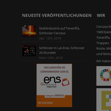
NEUESTE VERÖFFENTLICHUNGEN
WIR
Cercasa M
Stahlindustrie auf Teneriffa,
1969 biet
Schlosser Cercasa
Teneriffa
Apr. 12th, 2018
Treppen, T
Schlosser in Las Eras, Schlosser
Roste, Mö
24 Stunden
und Motor
März 12th, 2018
Wir haben