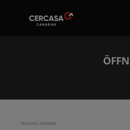
ÖFFN
No posts available