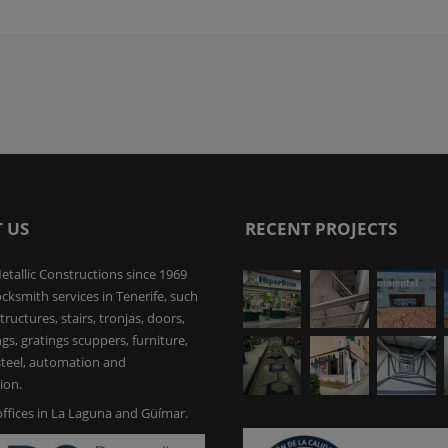
 US
RECENT PROJECTS
etallic Constructions since 1969
ocksmith services in Tenerife, such
tructures, stairs, tronjas, doors,
ings, gratings scuppers, furniture,
 steel, automation and
ion.
ffices in La Laguna and Güímar.