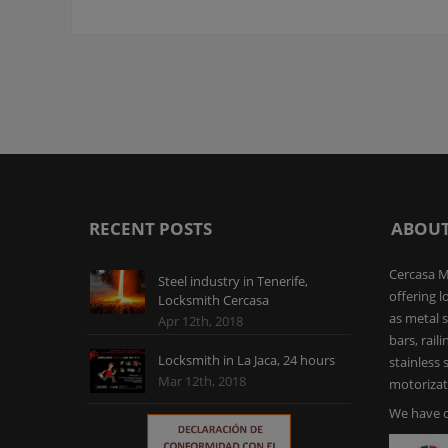
RECENT POSTS
ABOUT
Cercasa M
Steel industry in Tenerife,
offering l
Locksmith Cercasa
as metal s
Apr 12th, 2018
bars, rail
Locksmith in La Jaca, 24 hours
stainless
Mar 12th, 2018
motorizat
We have o