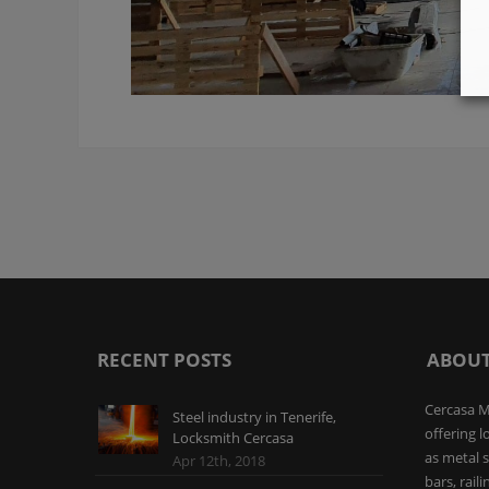
RECENT POSTS
ABOUT
Cercasa M
Steel industry in Tenerife,
offering l
Locksmith Cercasa
as metal s
Apr 12th, 2018
bars, rail