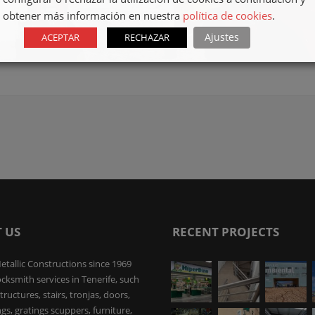
obtener más información en nuestra
política de cookies
.
Ajustes
ACEPTAR
RECHAZAR
 US
RECENT PROJECTS
etallic Constructions since 1969
ocksmith services in Tenerife, such
tructures, stairs, tronjas, doors,
ings, gratings scuppers, furniture,