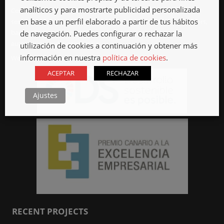
analíticos y para mostrarte publicidad personalizada
Cercasa Metallic Constructions since 1969 offering locksmith
en base a un perfil elaborado a partir de tus hábitos
services in Tenerife, such as metal structures, stairs, tronjas, doors,
bars, railings, gratings scuppers, furniture, stainless steel,
de navegación. Puedes configurar o rechazar la
automation and motorization.
utilización de cookies a continuación y obtener más
información en nuestra
política de cookies
.
We have offices in La Laguna and Güímar.
ACEPTAR
RECHAZAR
Ajustes
RECENT PROJECTS