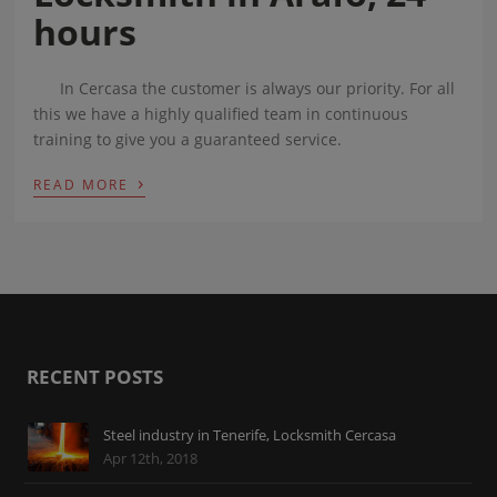
hours
In Cercasa the customer is always our priority. For all
this we have a highly qualified team in continuous
training to give you a guaranteed service.
›
READ MORE
RECENT POSTS
Steel industry in Tenerife, Locksmith Cercasa
Apr 12th, 2018