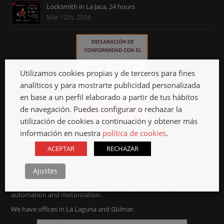
Locksmith in La Jaca, 24 hours
Mar 12th, 2018
Utilizamos cookies propias y de terceros para fines
analíticos y para mostrarte publicidad personalizada
en base a un perfil elaborado a partir de tus hábitos
de navegación. Puedes configurar o rechazar la
utilización de cookies a continuación y obtener más
información en nuestra
política de cookies
.
ABOUT US
ACEPTAR
RECHAZAR
Cercasa Metallic Constructions since 1969 offering locksmith
Ajustes
services in Tenerife, such as metal structures, stairs, tronjas, doors,
bars, railings, gratings scuppers, furniture, stainless steel,
automation and motorization.
We have offices in La Laguna and Güímar.