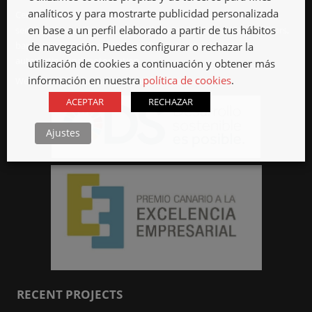
analíticos y para mostrarte publicidad personalizada
Cercasa Metallic Constructions since 1969 offering locksmith
en base a un perfil elaborado a partir de tus hábitos
services in Tenerife, such as metal structures, stairs, tronjas, doors,
bars, railings, gratings scuppers, furniture, stainless steel,
de navegación. Puedes configurar o rechazar la
automation and motorization.
utilización de cookies a continuación y obtener más
información en nuestra
política de cookies
.
We have offices in La Laguna and Güímar.
ACEPTAR
RECHAZAR
Ajustes
RECENT PROJECTS