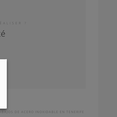
ÉALISER ?
té
ABAJOS DE ACERO INOXIDABLE EN TENERIFE