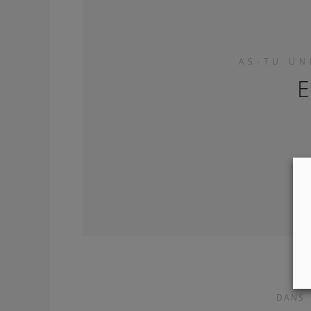
AS-TU UN
E
DANS