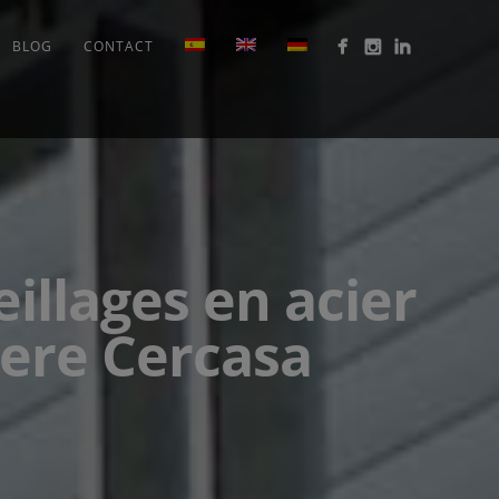
BLOG
CONTACT
illages en acier
iere Cercasa