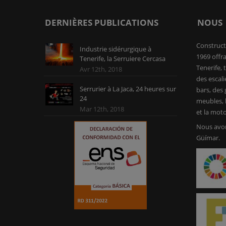
DERNIÈRES PUBLICATIONS
NOUS
Construct
Industrie sidérurgique à
1969 offra
Tenerife, la Serruiere Cercasa
Tenerife, 
Avr 12th, 2018
des escali
Serrurier à La Jaca, 24 heures sur
bars, des g
24
meubles, l
Mar 12th, 2018
et la moto
Nous avon
Güímar.