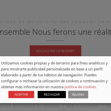
E IDÉE ET NE SAIS-TU PAS COMMENT LA R
nsemble Nous ferons une réali
SOLLICITER LE BUDGET
Utilizamos cookies propias y de terceros para fines analíticos y
para mostrarte publicidad personalizada en base a un perfil
elaborado a partir de tus hábitos de navegación. Puedes
configurar o rechazar la utilización de cookies a continuación y
obtener más información en nuestra
política de cookies
.
Ajustes
ACEPTAR
RECHAZAR
ACIER INOXYDABLE AU TENERIFE
/
NON CLASSIFIÉ(E)
/
TR