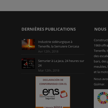
DERNIÈRES PUBLICATIONS
NOUS
Construct
Industrie sidérurgique à
1969 offra
Tenerife, la Serruiere Cercasa
Tenerife, 
Avr 12th, 2018
des escali
Serrurier à La Jaca, 24 heures sur
bars, des g
24
meubles, l
Mar 12th, 2018
et la moto
Nous avon
Güímar.