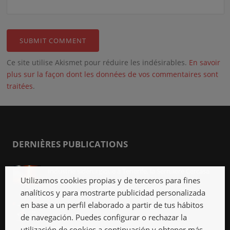
Ce site utilise Akismet pour réduire les indésirables.
En savoir
plus sur la façon dont les données de vos commentaires sont
traitées
.
DERNIÈRES PUBLICATIONS
Industrie sidérurgique à Tenerife, la Serruiere Cercasa
Utilizamos cookies propias y de terceros para fines
Avr 12th, 2018
analíticos y para mostrarte publicidad personalizada
en base a un perfil elaborado a partir de tus hábitos
Serrurier à La Jaca, 24 heures sur 24
de navegación. Puedes configurar o rechazar la
Mar 12th, 2018
utilización de cookies a continuación y obtener más