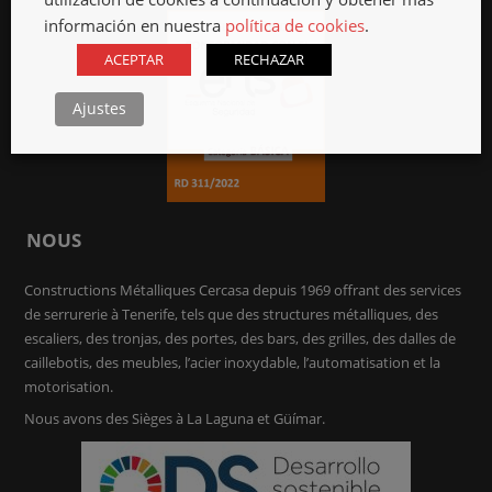
información en nuestra
política de cookies
.
ACEPTAR
RECHAZAR
Ajustes
NOUS
Constructions Métalliques Cercasa depuis 1969 offrant des services
de serrurerie à Tenerife, tels que des structures métalliques, des
escaliers, des tronjas, des portes, des bars, des grilles, des dalles de
caillebotis, des meubles, l’acier inoxydable, l’automatisation et la
motorisation.
Nous avons des Sièges à La Laguna et Güímar.