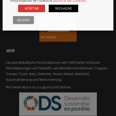
información en nuestra
política de cookies
.
ACEPTAR
RECHAZAR
Ajustes
WIR
Cercasa Metallische Konstruktionen seit 1969 bietet Schlosser
Dienstleistungen auf Teneriffa, wie Metallkonstruktionen, Treppen,
Tronjas, Türen, Bars, Geländer, Roste, Möbel, Edelstahl,
Automatisierung und Motorisierung.
Wir haben Büros in La Laguna und Güímar.