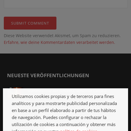
Diese Website verwendet Akismet, um Spam zu reduzieren.
Erfahre, wie deine Kommentardaten verarbeitet werden.
NEUESTE VERÖFFENTLICHUNGEN
Stahlindustrie auf Teneriffa, Schlosser Cercasa
Utilizamos cookies propias y de terceros para fines
Apr. 12th, 2018
analíticos y para mostrarte publicidad personalizada
en base a un perfil elaborado a partir de tus hábitos
Schlosser in Las Eras, Schlosser 24 Stunden
de navegación. Puedes configurar o rechazar la
März 12th, 2018
utilización de cookies a continuación y obtener más