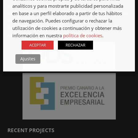
analíticos y para mostrarte publicidad personalizada
Cercasa Metallic Constructions since 1969 offering locksmith
en base a un perfil elaborado a partir de tus hábitos
services in Tenerife, such as metal structures, stairs, tronjas, doors,
bars, railings, gratings scuppers, furniture, stainless steel,
de navegación. Puedes configurar o rechazar la
automation and motorization.
utilización de cookies a continuación y obtener más
información en nuestra
política de cookies
.
We have offices in La Laguna and Güímar.
ACEPTAR
RECHAZAR
Ajustes
RECENT PROJECTS