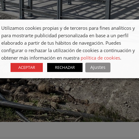
Utilizamos cookies propias y de terceros para fines analíticos y
para mostrarte publicidad personalizada en base a un perfil
elaborado a partir de tus hábitos de navegación. Puedes
configurar o rechazar la utilización de cookies a continuación y
obtener más información en nuestra
política de cookies
.
Ajustes
ACEPTAR
RECHAZAR