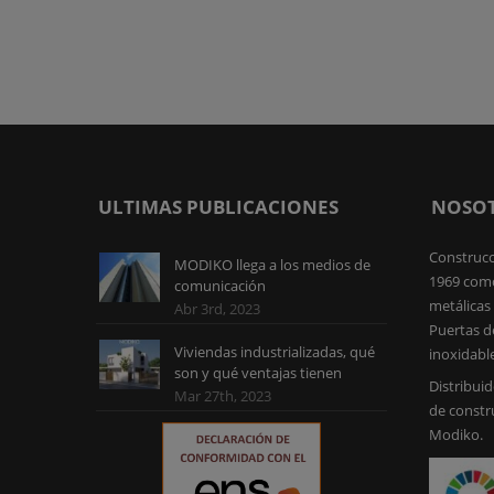
ULTIMAS PUBLICACIONES
NOSO
Construcc
MODIKO llega a los medios de
1969 como
comunicación
metálicas 
Abr 3rd, 2023
Puertas d
Viviendas industrializadas, qué
inoxidabl
son y qué ventajas tienen
Distribuid
Mar 27th, 2023
de constr
Modiko.