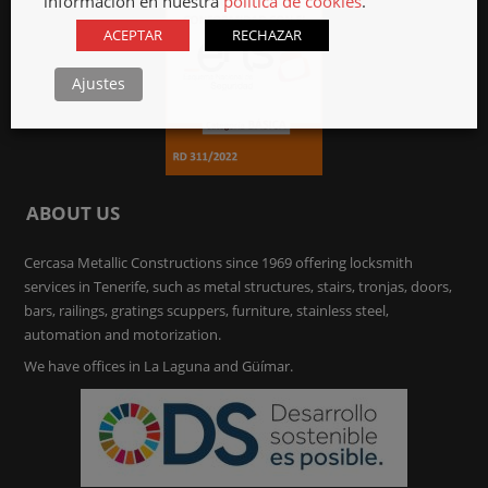
información en nuestra
política de cookies
.
ACEPTAR
RECHAZAR
Ajustes
ABOUT US
Cercasa Metallic Constructions since 1969 offering locksmith
services in Tenerife, such as metal structures, stairs, tronjas, doors,
bars, railings, gratings scuppers, furniture, stainless steel,
automation and motorization.
We have offices in La Laguna and Güímar.