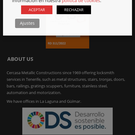
información en nuestra
política de cookies
.
ACEPTAR
RECHAZAR
Ajustes
ABOUT US
Cercasa Metallic Constructions since 1969 offering locksmith
services in Tenerife, such as metal structures, stairs, tronjas, doors,
bars, railings, gratings scuppers, furniture, stainless steel,
automation and motorization.
We have offices in La Laguna and Güímar.