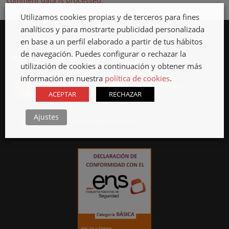
comment data is processed.
Utilizamos cookies propias y de terceros para fines
analíticos y para mostrarte publicidad personalizada
en base a un perfil elaborado a partir de tus hábitos
de navegación. Puedes configurar o rechazar la
RECENT POSTS
utilización de cookies a continuación y obtener más
información en nuestra
política de cookies
.
Steel industry in Tenerife, Locksmith Cercasa
ACEPTAR
RECHAZAR
Apr 12th, 2018
Ajustes
Locksmith in La Jaca, 24 hours
Mar 12th, 2018