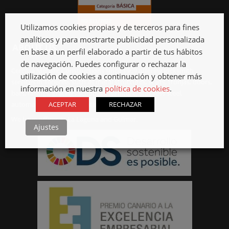
Utilizamos cookies propias y de terceros para fines
analíticos y para mostrarte publicidad personalizada
ABOUT US
en base a un perfil elaborado a partir de tus hábitos
de navegación. Puedes configurar o rechazar la
Cercasa Metallic Constructions since 1969 offering locksmith
utilización de cookies a continuación y obtener más
services in Tenerife, such as metal structures, stairs, tronjas, doors,
información en nuestra
política de cookies
.
bars, railings, gratings scuppers, furniture, stainless steel,
automation and motorization.
ACEPTAR
RECHAZAR
We have offices in La Laguna and Güímar.
Ajustes