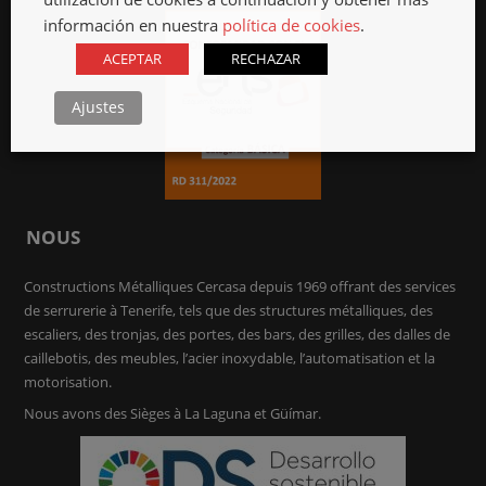
información en nuestra
política de cookies
.
ACEPTAR
RECHAZAR
Ajustes
NOUS
Constructions Métalliques Cercasa depuis 1969 offrant des services
de serrurerie à Tenerife, tels que des structures métalliques, des
escaliers, des tronjas, des portes, des bars, des grilles, des dalles de
caillebotis, des meubles, l’acier inoxydable, l’automatisation et la
motorisation.
Nous avons des Sièges à La Laguna et Güímar.