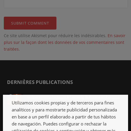
Ce site utilise Akismet pour réduire les indésirables.
En savoir
plus sur la façon dont les données de vos commentaires sont
traitées
.
DERNIÈRES PUBLICATIONS
Industrie sidérurgique à Tenerife, la Serruiere Cercasa
Utilizamos cookies propias y de terceros para fines
Avr 12th, 2018
analíticos y para mostrarte publicidad personalizada
en base a un perfil elaborado a partir de tus hábitos
Serrurier à La Jaca, 24 heures sur 24
de navegación. Puedes configurar o rechazar la
Mar 12th, 2018
utilización de cookies a continuación y obtener más