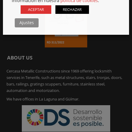
información en nuestra
política de cookies
.
ACEPTAR
RECHAZAR
Ajustes
ABOUT US
Cercasa Metallic Constructions since 1969 offering locksmith
services in Tenerife, such as metal structures, stairs, tronjas, doors,
bars, railings, gratings scuppers, furniture, stainless steel,
automation and motorization.
We have offices in La Laguna and Güímar.