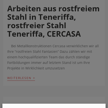
Arbeiten aus rostfreiem
Stahl in Teneriffa,
rostfreier Stahl
Teneriffa, CERCASA
Bei Metallkonstruktionen Cercasa verwirklichen wir all
Ihre “rostfreien Stahl Fantasien” Dazu zählen wir mit
einem hochqualifizierten Team das durch ständige
Fortbildungen immer auf letztem Stand ist um Ihre
Projekte in Wirklichkeit umzusetzen
›
WEITERLESEN
Accept
cookies to view the content.