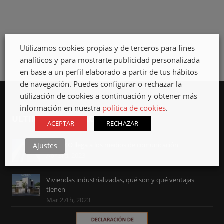
ESCALERA EN
HIERRO
GALVANIZADO
Utilizamos cookies propias y de terceros para fines
analíticos y para mostrarte publicidad personalizada
en base a un perfil elaborado a partir de tus hábitos
de navegación. Puedes configurar o rechazar la
utilización de cookies a continuación y obtener más
información en nuestra
política de cookies
.
ULTIMAS PUBLICACIONES
ACEPTAR
RECHAZAR
MODIKO llega a los medios de comunicación
Ajustes
Abr 3rd, 2023
Viviendas industrializadas, qué son y qué ventajas
tienen
Mar 27th, 2023