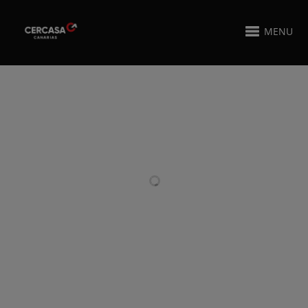
MENU
PROYECTOS RELACIONADOS
FABRICACIÓN DE
GRAN TÓTEM
NAVE
PARA HIPERDINO
INDUSTRIAL