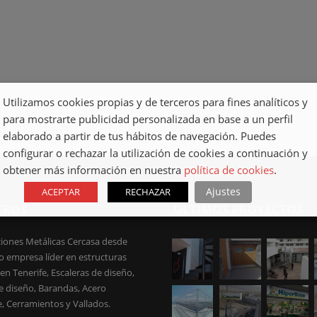
DISEÑO
ESCALERAS
EXCLUSIVO
ESCALERAS
Utilizamos cookies propias y de terceros para fines analíticos y
para mostrarte publicidad personalizada en base a un perfil
elaborado a partir de tus hábitos de navegación. Puedes
configurar o rechazar la utilización de cookies a continuación y
obtener más información en nuestra
política de cookies
.
Ajustes
ACEPTAR
RECHAZAR
TROS
ULTIMOS PROYECTOS
iones Metálicas Cercasa desde
 empresa líder en estructuras
en Tenerife, Escaleras de diseño,
e diseño, Barandas, Acero
e, Cerramientos y Vallados.