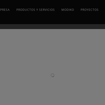
MPRESA
PRODUCTOS Y SERVICIOS
MODIKO
PROYECTOS
PROYECTOS RELACIONADOS
ESCALERAS
ESCALERA
DE DISEÑO
DE CARACOL
PERSONALIZADO
CON