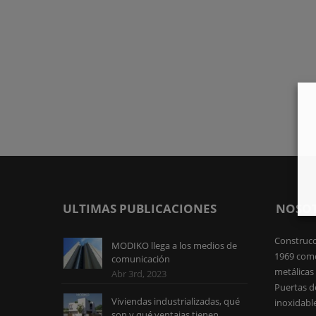
ULTIMAS PUBLICACIONES
NOSO
Construcc
MODIKO llega a los medios de
1969 como
comunicación
metálicas 
Abr 3rd, 2023
Puertas d
Viviendas industrializadas, qué
inoxidabl
son y qué ventajas tienen