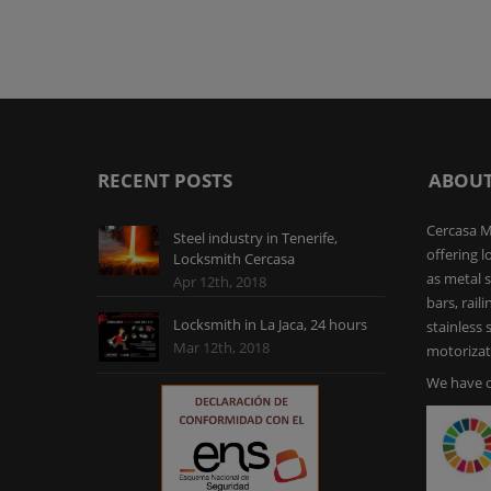
RECENT POSTS
ABOUT
Cercasa M
Steel industry in Tenerife,
offering l
Locksmith Cercasa
as metal s
Apr 12th, 2018
bars, rail
Locksmith in La Jaca, 24 hours
stainless
Mar 12th, 2018
motorizat
We have o