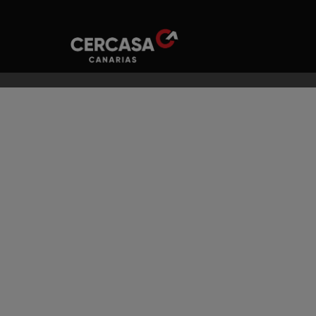
ESCALERAS
PUERTAS
ESCA
DE DISEÑO
METÁLICAS
DE CA
PERSONALIZADO
REVESTIDAS
CO