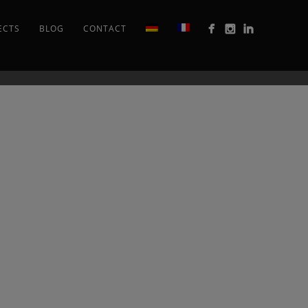
ECTS
BLOG
CONTACT
AN
STRUCTURES
METALLISCHE
EM
MÉTALLIQUES
STRUKTUREN
RA
À
IN