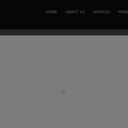
HOME
ABOUT US
SERVICES
PROJ
RELATED PROJECTS
LERA
COCINA EN
FABRICACIÓN
GR
RACOL
ACERO
DE NAVE
TÓT
N
INOXIDABLE
INDUSTRIAL
PA