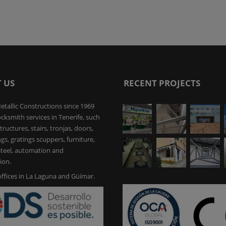
 US
RECENT PROJECTS
etallic Constructions since 1969
ocksmith services in Tenerife, such
tructures, stairs, tronjas, doors,
ings, gratings scuppers, furniture,
 steel, automation and
ion.
ffices in La Laguna and Güímar.