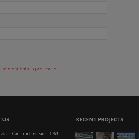
comment data is processed.
 US
RECENT PROJECTS
etallic Constructions since 1969