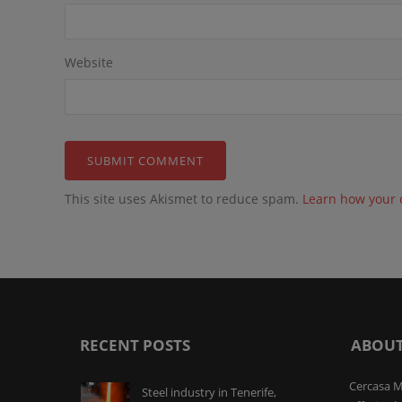
Website
This site uses Akismet to reduce spam.
Learn how your 
RECENT POSTS
ABOUT
Cercasa M
Steel industry in Tenerife,