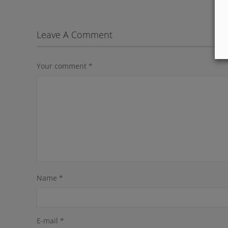
Leave A Comment
Your comment
*
Name
*
E-mail
*