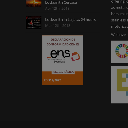
offering l
Locksmith Cercasa
as metal s
Apr 12th, 2018
bars, rail
Locksmith in La Jaca, 24 hours
stainless
Mar 12th, 2018
motorizat
We have o