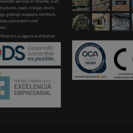
ocksmith services in Tenerife, such
tructures, stairs, tronjas, doors,
ings, gratings scuppers, furniture,
 steel, automation and
ion.
ffices in La Laguna and Güímar.