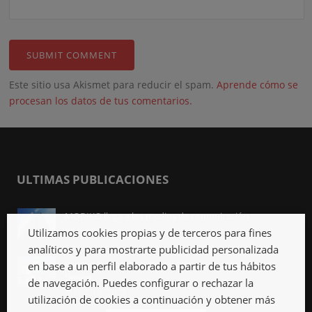
Este sitio usa Akismet para reducir el spam.
Aprende cómo se
procesan los datos de tus comentarios.
ULTIMAS PUBLICACIONES
MODIKO llega a los medios de comunicación
Abr 3rd, 2023
Utilizamos cookies propias y de terceros para fines
analíticos y para mostrarte publicidad personalizada
Viviendas industrializadas, qué son y qué ventajas
en base a un perfil elaborado a partir de tus hábitos
tienen
de navegación. Puedes configurar o rechazar la
Mar 27th, 2023
utilización de cookies a continuación y obtener más