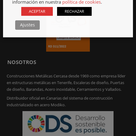
información en nuestra
política de cookies
.
ACEPTAR
RECHAZAR
Ajustes
NOSOTROS
Construcciones Metálicas Cercasa desde 1969 como empresa líder
en estructuras metálicas en Tenerife, Escaleras de diseño, Puertas
de diseño, Barandas, Acero inoxidable, Cerramientos y Vallados.
Distribuidor oficial en Canarias del sistema de construcción
industrializado en acero Modiko.