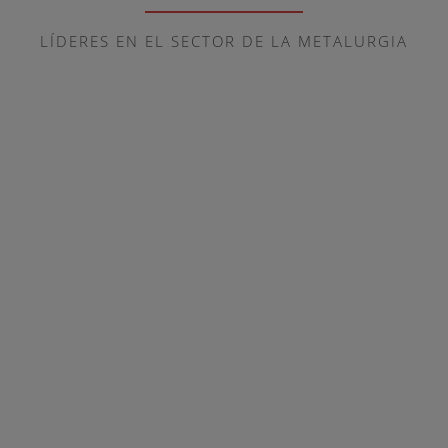
LÍDERES EN EL SECTOR DE LA METALURGIA
Estructuras metálicas
Estructuras metálicas para cubiertas de cualquier tipo de
superficies