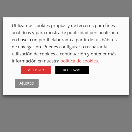
Soluciones de seguridad para pasillos exteriores, balcones,
escaleras, pasamanos...
Utilizamos cookies propias y de terceros para fines
analíticos y para mostrarte publicidad personalizada
en base a un perfil elaborado a partir de tus hábitos
de navegación. Puedes configurar o rechazar la
utilización de cookies a continuación y obtener más
información en nuestra
política de cookies
.
Cerramientos Metálicos
ACEPTAR
RECHAZAR
Cerramientos en hierro, forja, acero inoxidable, acero
corten y todo tipo de mallas
Ajustes
Casas Prefabricadas Modiko