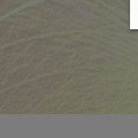
tipo de superficies
Barandas y Pasamanos
Soluciones de seguridad para pasillos exteriores,
balcones, escaleras, pasamanos...