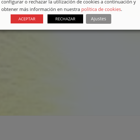
configurar o rechazar la utilización de cookies a continuación y
estética
obtener más información en nuestra
política de cookies
.
Ajustes
ACEPTAR
RECHAZAR
Cerramientos Metálicos
Cerramientos en hierro, forja, acero inoxidable,
acero corten y todo tipo de mallas