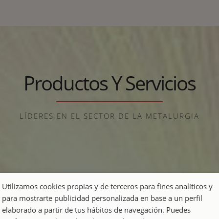
abajos de cerrajería y copias de llaves mando
o me lo puso de una forma que hasta quedó bon
 te puedas imaginar. ¡ENHORABUENA EQUIPO p
que hacen!
Productos Y Servicios
LÍDERES EN EL SECTOR DE LA METALURGIA
Utilizamos cookies propias y de terceros para fines analíticos y
para mostrarte publicidad personalizada en base a un perfil
Escaleras de diseño
elaborado a partir de tus hábitos de navegación. Puedes
Escaleras a medida que fusionan funcionalidad y