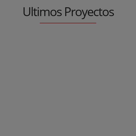
Ultimos Proyectos
LERA
COCINA EN
FABRICACIÓN
GR
RACOL
ACERO
DE NAVE
TÓT
N
INOXIDABLE
INDUSTRIAL
PA
EÑO
HIPER
CARPINTERÍA
CARPINTERÍA
SIVO
METÁLICA
METÁLICA
CARPIN
METÁL
ERAS