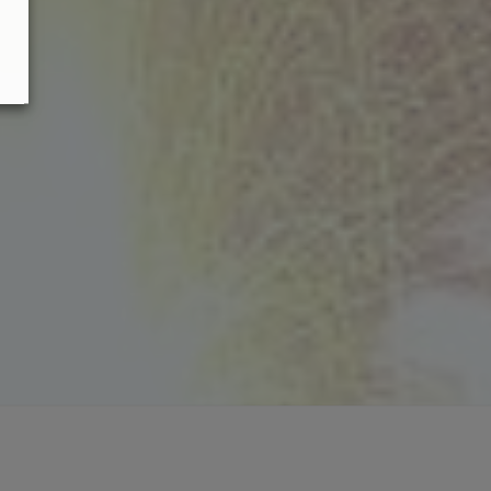
personalidad únicos
Casas Prefabricadas Modiko
Proceso de construcción industrializada de
viviendas en acero en tiempo reducido