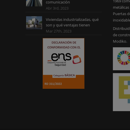
1969 como
comunicación
metálicas 
Abr 3rd, 2023
Puertas d
Viviendas industrializadas, qué
inoxidabl
son y qué ventajas tienen
Distribuid
Mar 27th, 2023
de constr
Modiko.