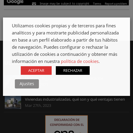
Utilizamos cookies propias y de terceros para fines
analíticos y para mostrarte publicidad personalizada
en base a un perfil elaborado a partir de tus hábitos
de navegación. Puedes configurar o rechazar la
utilización de cookies a continuación y obtener más
información en nuestra
política de cookies
.
ULTIMAS PUBLICACIONES
ACEPTAR
RECHAZAR
MODIKO llega a los medios de comunicación
Ajustes
Abr 3rd, 2023
Viviendas industrializadas, qué son y qué ventajas tienen
Mar 27th, 2023