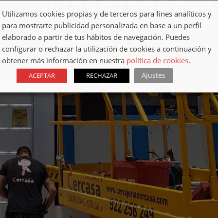
Utilizamos cookies propias y de terceros para fines analíticos y
para mostrarte publicidad personalizada en base a un perfil
elaborado a partir de tus hábitos de navegación. Puedes
configurar o rechazar la utilización de cookies a continuación y
obtener más información en nuestra
política de cookies
.
Ajustes
ACEPTAR
RECHAZAR