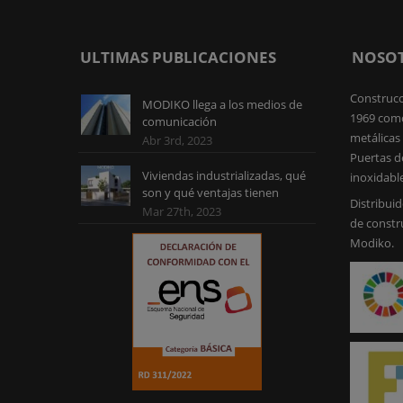
ULTIMAS PUBLICACIONES
NOSO
Construcc
MODIKO llega a los medios de
1969 como
comunicación
metálicas 
Abr 3rd, 2023
Puertas d
Viviendas industrializadas, qué
inoxidabl
son y qué ventajas tienen
Distribuid
Mar 27th, 2023
de constr
Modiko.