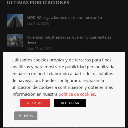
ULTIMAS PUBLICACIONES
MODIKO llega a los medios de comunicación
Abr 3rd, 2023
Viviendas industrializadas, qué son y qué ventajas
tienen
Mar 27th, 2023
Utilizamos cookies propias y de terceros para fines
analíticos y para mostrarte publicidad personalizada
en base a un perfil elaborado a partir de tus hábitos
de navegación. Puedes configurar o rechazar la
utilización de cookies a continuación y obtener más
información en nuestra
política de cookies
.
ACEPTAR
RECHAZAR
NOSOTROS
Ajustes