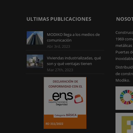
ULTIMAS PUBLICACIONES
NOSO
Construcc
MODIKO llega a los medios de
1969 como
comunicación
metálicas 
Abr 3rd, 2023
Puertas d
Viviendas industrializadas, qué
inoxidabl
son y qué ventajas tienen
Distribuid
Mar 27th, 2023
de constr
Modiko.