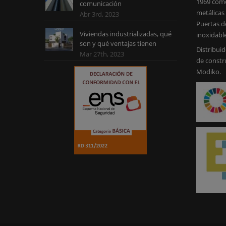
1969 como
comunicación
metálicas 
Abr 3rd, 2023
Puertas d
Viviendas industrializadas, qué
inoxidabl
son y qué ventajas tienen
Distribuid
Mar 27th, 2023
de constr
Modiko.