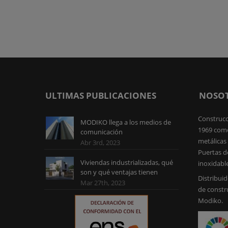
ULTIMAS PUBLICACIONES
NOSO
Construcc
MODIKO llega a los medios de
1969 como
comunicación
metálicas 
Abr 3rd, 2023
Puertas d
Viviendas industrializadas, qué
inoxidabl
son y qué ventajas tienen
Distribuid
Mar 27th, 2023
de constr
Modiko.