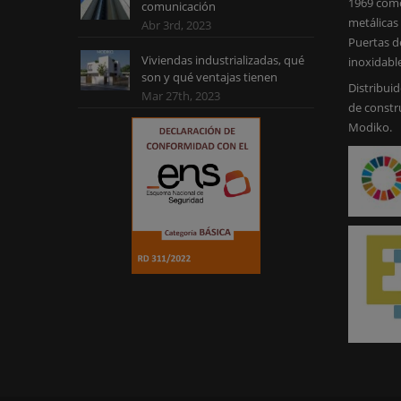
1969 como
comunicación
metálicas 
Abr 3rd, 2023
Puertas d
Viviendas industrializadas, qué
inoxidabl
son y qué ventajas tienen
Distribuid
Mar 27th, 2023
de constr
Modiko.