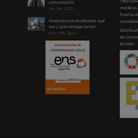
1969 como
comunicación
metálicas 
Abr 3rd, 2023
Puertas d
Viviendas industrializadas, qué
inoxidabl
son y qué ventajas tienen
Distribuid
Mar 27th, 2023
de constr
Modiko.