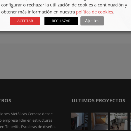
configurar o rechazar la utilización de cookies a continuación y
obtener más información en nuestra
política de cookies
.
Ajustes
ACEPTAR
RECHAZAR
TROS
ULTIMOS PROYECTOS
iones Metálicas Cercasa desde
 empresa líder en estructuras
en Tenerife, Escaleras de diseño,