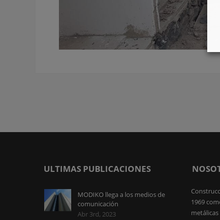
ULTIMAS PUBLICACIONES
NOSO
Construcc
MODIKO llega a los medios de
1969 como
comunicación
metálicas 
Abr 3rd, 2023