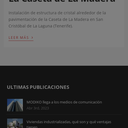
Instalación de estructura de cristal alrededor de la
pavimentación de la Caseta de La Madera en San
Cristóbal de La Laguna (Tenerife).
›
LEER MÁS
ULTIMAS PUBLICACIONES
MODIKO llega a los medios de comunicación
Abr 3rd, 2023
Viviendas industrializadas, qué son y qué ventajas
tienen