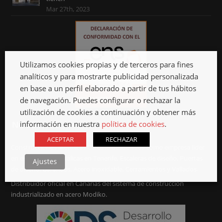
Mar 27th, 2023
Utilizamos cookies propias y de terceros para fines
analíticos y para mostrarte publicidad personalizada
en base a un perfil elaborado a partir de tus hábitos
de navegación. Puedes configurar o rechazar la
utilización de cookies a continuación y obtener más
información en nuestra
política de cookies
.
NOSOTROS
ACEPTAR
RECHAZAR
Construcciones Metálicas Cercasa desde 1969 como empresa líder
en estructuras metálicas en Tenerife, Escaleras de diseño, Puertas
Ajustes
de diseño, Barandas, Acero inoxidable, Cerramientos y Vallados.
Distribuidor oficial en Canarias del sistema de construcción
industrializado en acero Modiko.