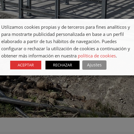
Utilizamos cookies propias y de terceros para fines analíticos y
para mostrarte publicidad personalizada en base a un perfil
elaborado a partir de tus hábitos de navegación. Puedes
configurar o rechazar la utilización de cookies a continuación y
obtener más información en nuestra
política de cookies
.
Ajustes
ACEPTAR
RECHAZAR