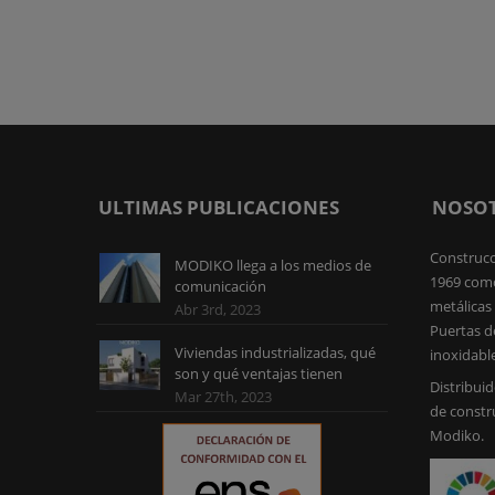
ULTIMAS PUBLICACIONES
NOSO
Construcc
MODIKO llega a los medios de
1969 como
comunicación
metálicas 
Abr 3rd, 2023
Puertas d
Viviendas industrializadas, qué
inoxidabl
son y qué ventajas tienen
Distribuid
Mar 27th, 2023
de constr
Modiko.