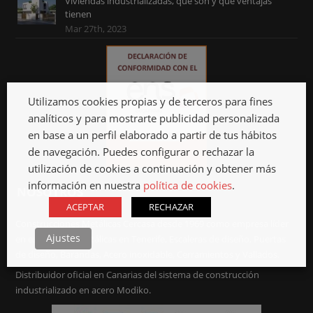
Viviendas industrializadas, qué son y qué ventajas
tienen
Mar 27th, 2023
Utilizamos cookies propias y de terceros para fines
analíticos y para mostrarte publicidad personalizada
en base a un perfil elaborado a partir de tus hábitos
de navegación. Puedes configurar o rechazar la
utilización de cookies a continuación y obtener más
información en nuestra
política de cookies
.
NOSOTROS
ACEPTAR
RECHAZAR
Construcciones Metálicas Cercasa desde 1969 como empresa líder
Ajustes
en estructuras metálicas en Tenerife, Escaleras de diseño, Puertas
de diseño, Barandas, Acero inoxidable, Cerramientos y Vallados.
Distribuidor oficial en Canarias del sistema de construcción
industrializado en acero Modiko.