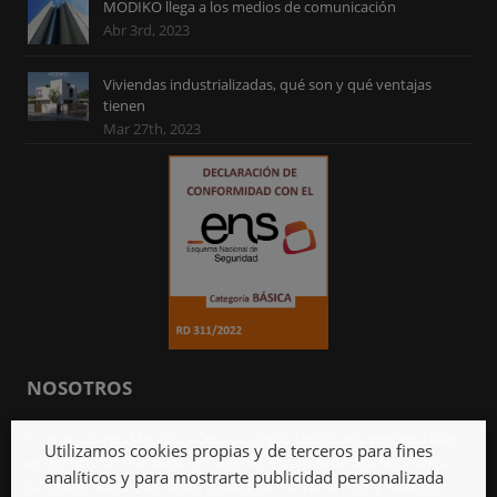
MODIKO llega a los medios de comunicación
Abr 3rd, 2023
Viviendas industrializadas, qué son y qué ventajas
tienen
Mar 27th, 2023
NOSOTROS
Construcciones Metálicas Cercasa desde 1969 como empresa líder
Utilizamos cookies propias y de terceros para fines
en estructuras metálicas en Tenerife, Escaleras de diseño, Puertas
analíticos y para mostrarte publicidad personalizada
de diseño, Barandas, Acero inoxidable, Cerramientos y Vallados.