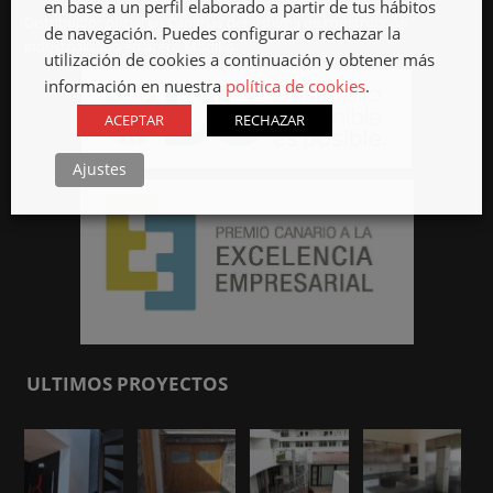
en base a un perfil elaborado a partir de tus hábitos
Distribuidor oficial en Canarias del sistema de construcción
de navegación. Puedes configurar o rechazar la
industrializado en acero Modiko.
utilización de cookies a continuación y obtener más
información en nuestra
política de cookies
.
ACEPTAR
RECHAZAR
Ajustes
ULTIMOS PROYECTOS